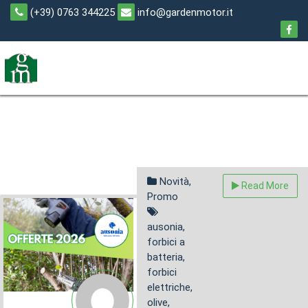
Skip
(+39) 0763 344225
info@gardenmotor.it
to
content
Novità
,
Read More
Promo
Potatura Ausonia
ausonia
,
2026
forbici a
batteria
,
Febbraio 28, 2026
forbici
on
Leave a Comment
elettriche
,
Potatura
olive
,
Ausonia