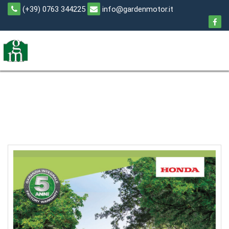
Skip
(+39) 0763 344225
info@gardenmotor.it
to
content