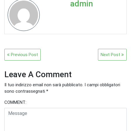
admin
Navigazione
Previous Post
Next Post
articoli
Leave A Comment
Il tuo indirizzo email non sarà pubblicato.
I campi obbligatori
sono contrassegnati
*
COMMENT: