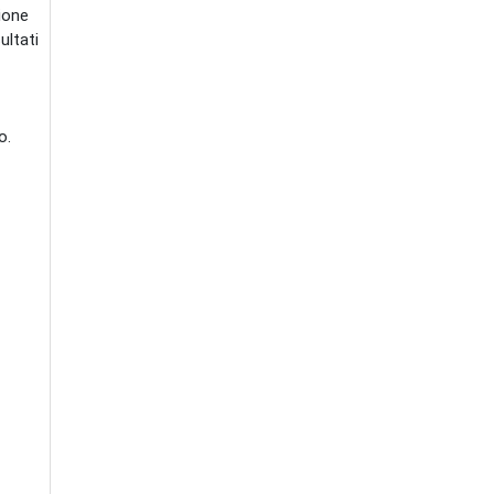
zione
ultati
o.