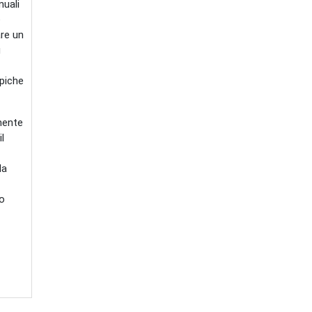
nuali
e
are un
ù
ipiche
rmente
l
la
to