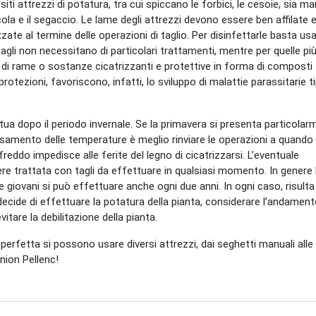
siti attrezzi di potatura, tra cui spiccano le forbici, le cesoie, sia ma
cola e il segaccio. Le lame degli attrezzi devono essere ben affilate 
te al termine delle operazioni di taglio. Per disinfettarle basta us
 tagli non necessitano di particolari trattamenti, mentre per quelle pi
 di rame o sostanze cicatrizzanti e protettive in forma di composti
rotezioni, favoriscono, infatti, lo sviluppo di malattie parassitarie t
ettua dopo il periodo invernale. Se la primavera si presenta particola
ssamento delle temperature è meglio rinviare le operazioni a quando i
freddo impedisce alle ferite del legno di cicatrizzarsi. L’eventuale
e trattata con tagli da effettuare in qualsiasi momento. In genere 
e giovani si può effettuare anche ogni due anni. In ogni caso, risulta
ide di effettuare la potatura della pianta, considerare l’andamen
vitare la debilitazione della pianta.
erfetta si possono usare diversi attrezzi, dai seghetti manuali alle
nion Pellenc!