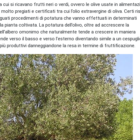
da cui si ricavano frutti neri o verdi, ovvero le olive usate in alimenta
 molto pregiati e certificati tra cui l’olio extravergine di oliva. Certi ris
guati procedimenti di potatura che vanno effettuati in determinati
a pianta coltivata. La potatura dell’olivo, oltre ad accrescere la
dell’albero omonimo che naturalmente tende a crescere in maniera
de verso il basso e verso l’esterno diventando simile a un cespugli
più produttivi danneggiandone la resa in termine di fruttificazione.