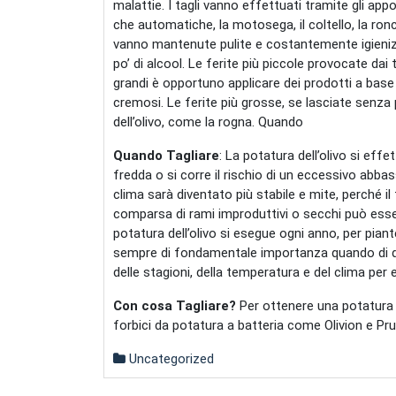
malattie. I tagli vanno effettuati tramite gli appo
che automatiche, la motosega, il coltello, la ron
vanno mantenute pulite e costantemente igienizza
po’ di alcool. Le ferite più piccole provocate dai
grandi è opportuno applicare dei prodotti a base
cremosi. Le ferite più grosse, se lasciate senza p
dell’olivo, come la rogna. Quando
Quando Tagliare
: La potatura dell’olivo si eff
fredda o si corre il rischio di un eccessivo abba
clima sarà diventato più stabile e mite, perché il 
comparsa di rami improduttivi o secchi può esser
potatura dell’olivo si esegue ogni anno, per piant
sempre di fondamentale importanza quando di dec
delle stagioni, della temperatura e del clima per e
Con cosa Tagliare?
Per ottenere una potatura p
forbici da potatura a batteria come Olivion e Pru
Uncategorized