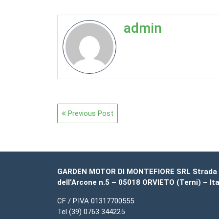
admin
Navigazione
Previous Post
articoli
GARDEN MOTOR DI MONTEFIORE SRL Strada
dell’Arcone n.5 – 05018 ORVIETO (Terni) – Ita
CF / P.IVA 01317700555
Tel (39) 0763 344225