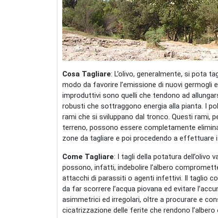
Cosa Tagliare
: L’olivo, generalmente, si pota tag
modo da favorire l’emissione di nuovi germogli e ri
improduttivi sono quelli che tendono ad allungars
robusti che sottraggono energia alla pianta. I pol
rami che si sviluppano dal tronco. Questi rami, pe
terreno, possono essere completamente eliminati. 
zone da tagliare e poi procedendo a effettuare i t
Come Tagliare
: I tagli della potatura dell’oliv
possono, infatti, indebolire l’albero compromett
attacchi di parassiti o agenti infettivi. Il taglio
da far scorrere l’acqua piovana ed evitare l’acc
asimmetrici ed irregolari, oltre a procurare e c
cicatrizzazione delle ferite che rendono l’albero 