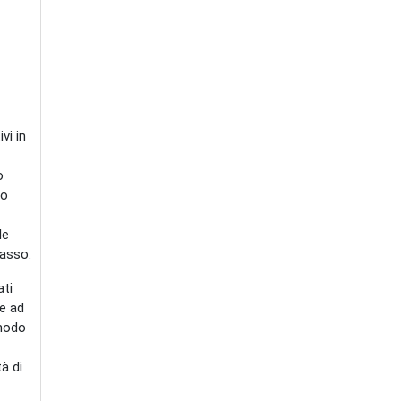
vi in
o
no
le
basso.
ati
le ad
 modo
à di