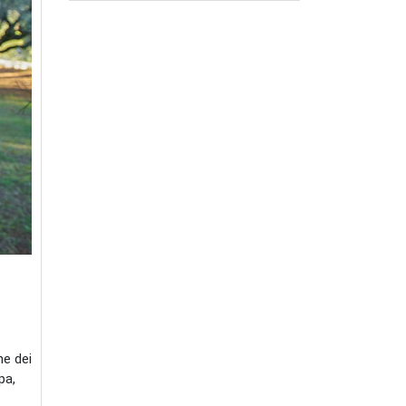
ne dei
pa,