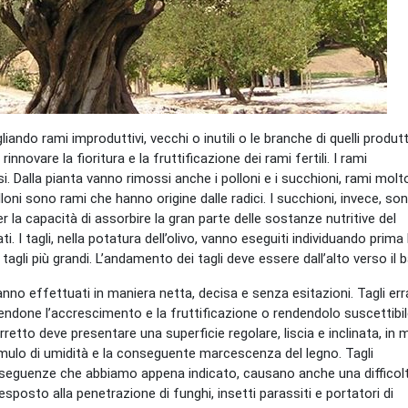
liando rami improduttivi, vecchi o inutili o le branche di quelli produtti
nnovare la fioritura e la fruttificazione dei rami fertili. I rami
i. Dalla pianta vanno rimossi anche i polloni e i succhioni, rami molt
loni sono rami che hanno origine dalle radici. I succhioni, invece, so
r la capacità di assorbire la gran parte delle sostanze nutritive del
I tagli, nella potatura dell’olivo, vanno eseguiti individuando prima 
agli più grandi. L’andamento dei tagli deve essere dall’alto verso il 
o vanno effettuati in maniera netta, decisa e senza esitazioni. Tagli err
endone l’accrescimento e la fruttificazione o rendendolo suscettibi
 corretto deve presentare una superficie regolare, liscia e inclinata, in
umulo di umidità e la conseguente marcescenza del legno. Tagli
onseguenze che abbiamo appena indicato, causano anche una difficolt
esposto alla penetrazione di funghi, insetti parassiti e portatori di